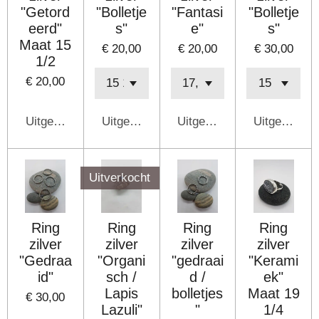
"Getord
"Bolletje
"Fantasi
"Bolletje
eerd"
s"
e"
s"
Maat 15
€ 20,00
€ 20,00
€ 30,00
1/2
€ 20,00
Uitgeschakeld
Uitgeschakeld
Uitgeschakeld
Uitgeschake
Uitverkocht
Ring
Ring
Ring
Ring
zilver
zilver
zilver
zilver
"Gedraa
"Organi
"gedraai
"Kerami
id"
sch /
d /
ek"
Lapis
bolletjes
Maat 19
€ 30,00
Lazuli"
"
1/4