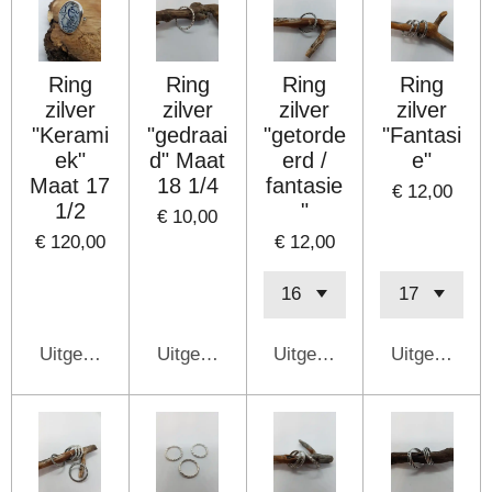
Ring
Ring
Ring
Ring
zilver
zilver
zilver
zilver
"Kerami
"gedraai
"getorde
"Fantasi
ek"
d" Maat
erd /
e"
Maat 17
18 1/4
fantasie
€ 12,00
1/2
"
€ 10,00
€ 120,00
€ 12,00
Uitgeschakeld
Uitgeschakeld
Uitgeschakeld
Uitgeschake