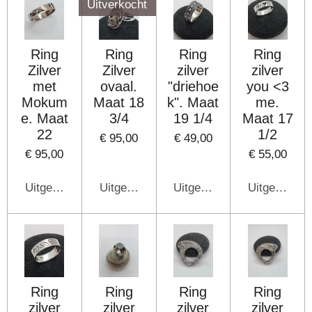
Uitverkocht
Ring
Ring
Ring
Ring
Zilver
Zilver
zilver
zilver
met
ovaal.
"driehoe
you <3
Mokum
Maat 18
k". Maat
me.
e. Maat
3/4
19 1/4
Maat 17
22
1/2
€ 95,00
€ 49,00
€ 95,00
€ 55,00
Uitgeschakeld
Uitgeschakeld
Uitgeschakeld
Uitgeschake
Ring
Ring
Ring
Ring
zilver
zilver
zilver
zilver