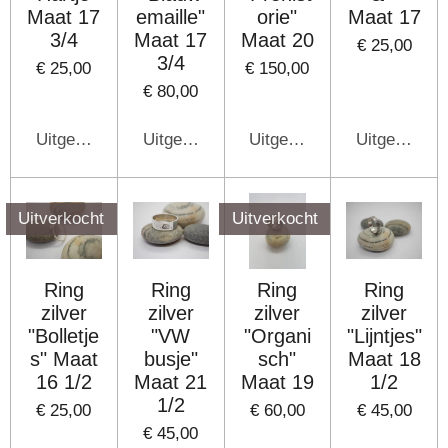
Maat 17
emaille"
orie"
Maat 17
3/4
Maat 17
Maat 20
€ 25,00
3/4
€ 25,00
€ 150,00
€ 80,00
Uitgeschakeld
Uitgeschakeld
Uitgeschakeld
Uitgeschake
Uitverkocht
Uitverkocht
Ring
Ring
Ring
Ring
zilver
zilver
zilver
zilver
"Bolletje
"VW
"Organi
"Lijntjes"
s" Maat
busje"
sch"
Maat 18
16 1/2
Maat 21
Maat 19
1/2
1/2
€ 25,00
€ 60,00
€ 45,00
€ 45,00