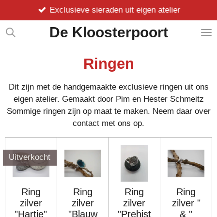
Exclusieve sieraden uit eigen atelier
Ga
direct
De Kloosterpoort
naar
de
hoofdinhoud
Ringen
Dit zijn met de handgemaakte exclusieve ringen uit ons
eigen atelier. Gemaakt door Pim en Hester Schmeitz
Sommige ringen zijn op maat te maken. Neem daar over
contact met ons op.
Uitverkocht
Ring
Ring
Ring
Ring
zilver
zilver
zilver
zilver "
"Hartje"
"Blauw
"Prehist
& "