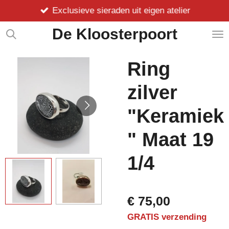
Exclusieve sieraden uit eigen atelier
Ga
direct
De Kloosterpoort
naar
de
hoofdinhoud
Ring
zilver
"Keramiek
" Maat 19
1/4
€ 75,00
GRATIS verzending