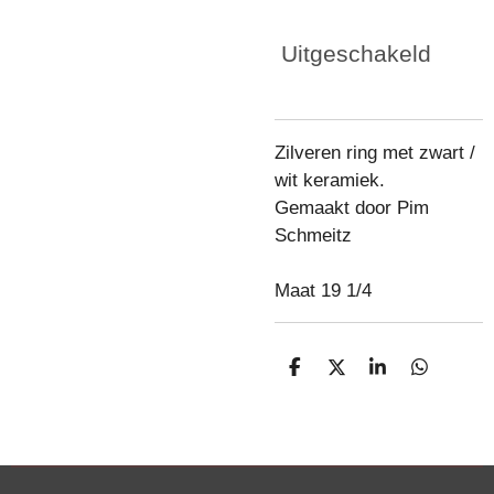
Uitgeschakeld
Zilveren ring met zwart /
wit keramiek.
Gemaakt door Pim
Schmeitz
Maat 19 1/4
D
D
S
D
e
e
h
e
l
e
a
l
e
l
r
e
n
e
n