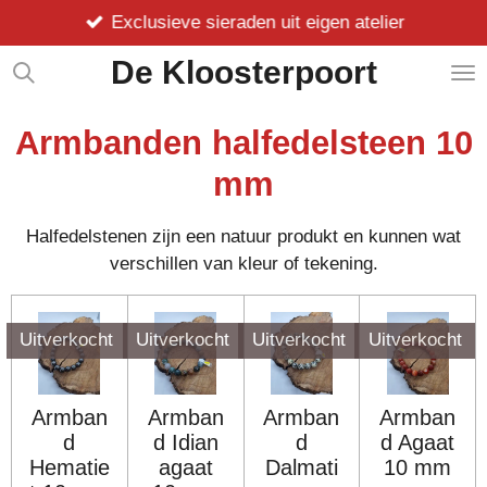
Exclusieve sieraden uit eigen atelier
Ga
direct
De Kloosterpoort
naar
de
hoofdinhoud
Armbanden halfedelsteen 10
mm
Halfedelstenen zijn een natuur produkt en kunnen wat
verschillen van kleur of tekening.
Uitverkocht
Uitverkocht
Uitverkocht
Uitverkocht
Armban
Armban
Armban
Armban
d
d Idian
d
d Agaat
Hematie
agaat
Dalmati
10 mm