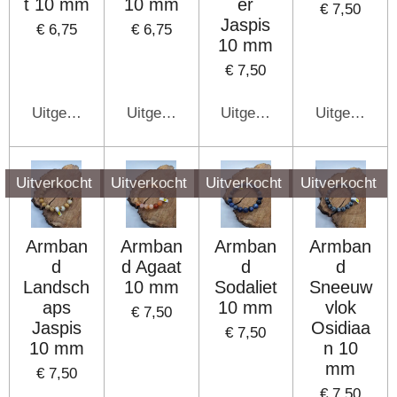
t 10 mm
10 mm
er
€ 7,50
Jaspis
€ 6,75
€ 6,75
10 mm
€ 7,50
Uitgeschakeld
Uitgeschakeld
Uitgeschakeld
Uitgeschake
Uitverkocht
Uitverkocht
Uitverkocht
Uitverkocht
Armban
Armban
Armban
Armban
d
d Agaat
d
d
Landsch
10 mm
Sodaliet
Sneeuw
aps
10 mm
vlok
€ 7,50
Jaspis
Osidiaa
€ 7,50
10 mm
n 10
mm
€ 7,50
€ 7,50