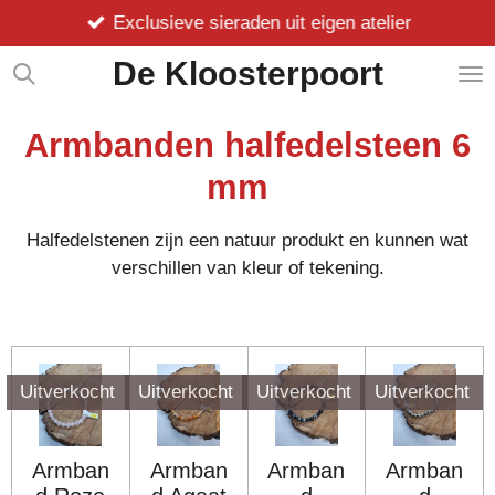
Exclusieve sieraden uit eigen atelier
Ga
direct
De Kloosterpoort
naar
de
hoofdinhoud
Armbanden halfedelsteen 6
mm
Halfedelstenen zijn een natuur produkt en kunnen wat
verschillen van kleur of tekening.
Uitverkocht
Uitverkocht
Uitverkocht
Uitverkocht
Armban
Armban
Armban
Armban