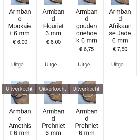
Armban
Armban
Armban
Armban
d
d
d
d
Mookaie
Flouriet
gouden
Afrikaan
t 6 mm
6 mm
driehoe
se Jade
k 6 mm
6 mm
€ 6,00
€ 6,00
€ 6,75
€ 7,50
Uitgeschakeld
Uitgeschakeld
Uitgeschakeld
Uitgeschake
Uitverkocht
Uitverkocht
Uitverkocht
Armban
Armban
Armban
d
d
d
Amethis
Prehniet
Prehniet
t 6 mm
6 mm
6 mm