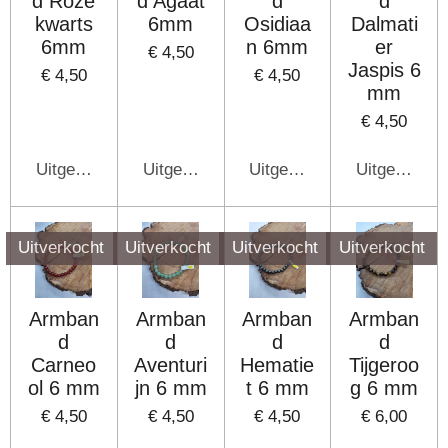
d Roze
d Agaat
d
d
kwarts
6mm
Osidiaa
Dalmati
6mm
n 6mm
er
€ 4,50
Jaspis 6
€ 4,50
€ 4,50
mm
€ 4,50
Uitgeschakeld
Uitgeschakeld
Uitgeschakeld
Uitgeschake
Uitverkocht
Uitverkocht
Uitverkocht
Uitverkocht
Armban
Armban
Armban
Armban
d
d
d
d
Carneo
Aventuri
Hematie
Tijgeroo
ol 6 mm
jn 6 mm
t 6 mm
g 6 mm
€ 4,50
€ 4,50
€ 4,50
€ 6,00