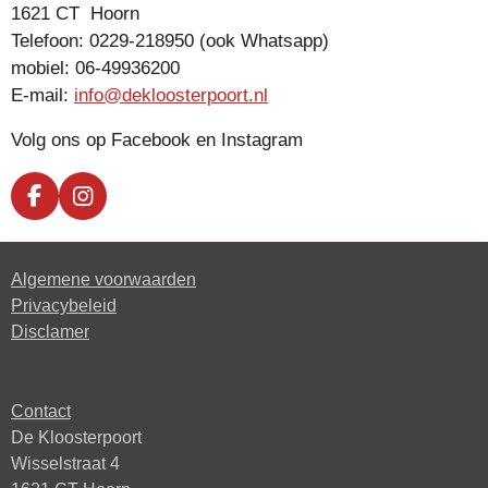
1621 CT Hoorn
Telefoon: 0229-218950 (ook Whatsapp)
mobiel:
06-49936200
E-mail:
info@dekloosterpoort.nl
Volg ons op Facebook en Instagram
F
I
a
n
c
s
e
t
Algemene voorwaarden
b
a
Privacybeleid
o
g
Disclamer
o
r
k
a
m
Contact
De Kloosterpoort
Wisselstraat 4