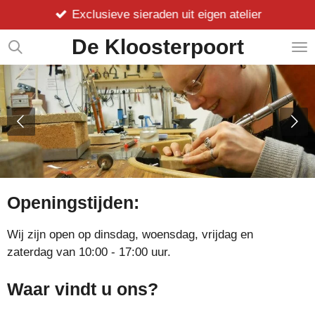
Exclusieve sieraden uit eigen atelier
Ga
direct
De Kloosterpoort
naar
de
hoofdinhoud
Openingstijden:
Wij zijn open op dinsdag, woensdag, vrijdag en
zaterdag
van 10:00 - 17:00 uur.
Waar vindt u ons?