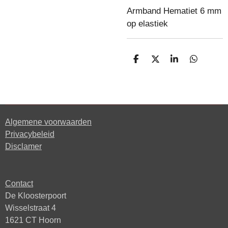
Armband Hematiet 6 mm
op elastiek
D
D
S
D
e
e
h
e
l
e
a
l
e
l
r
e
n
e
n
Algemene voorwaarden
Privacybeleid
Disclamer
Contact
De Kloosterpoort
Wisselstraat 4
1621 CT Hoorn