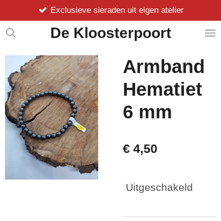
Exclusieve sieraden uit eigen atelier
Ga
direct
De Kloosterpoort
naar
de
hoofdinhoud
Armband
Hematiet
6 mm
€ 4,50
Uitgeschakeld