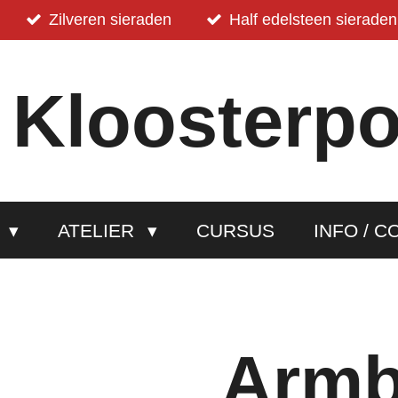
Zilveren sieraden
Half edelsteen sieraden
 Kloosterpo
P
ATELIER
CURSUS
INFO / C
Arm