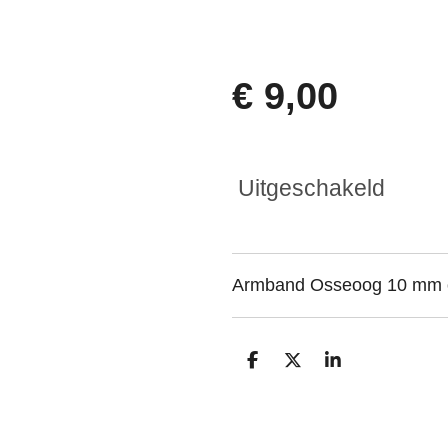
€ 9,00
Uitgeschakeld
Armband Osseoog 10 mm op
D
D
S
e
e
h
l
e
a
e
l
r
n
e