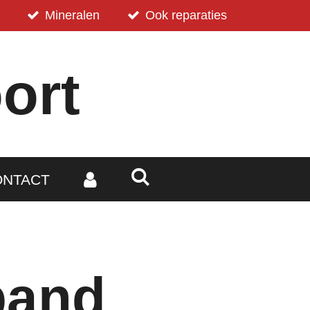
Mineralen
Ook reparaties
ort
ONTACT
band