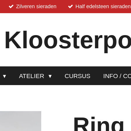
Zilveren sieraden
Half edelsteen sieraden
 Kloosterpo
P
ATELIER
CURSUS
INFO / C
Ring 