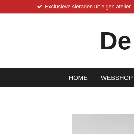
Ga
Exclusieve sieraden uit eigen atelier
direct
naar
De
de
hoofdinhoud
HOME
WEBSHO