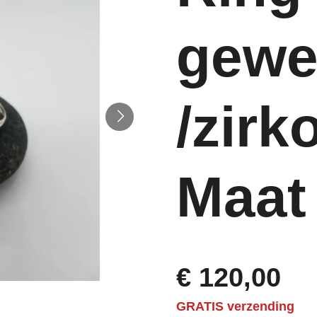
gewe
/zirk
Maat 
€ 120,00
GRATIS verzending