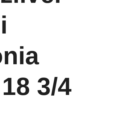
i
onia
18 3/4