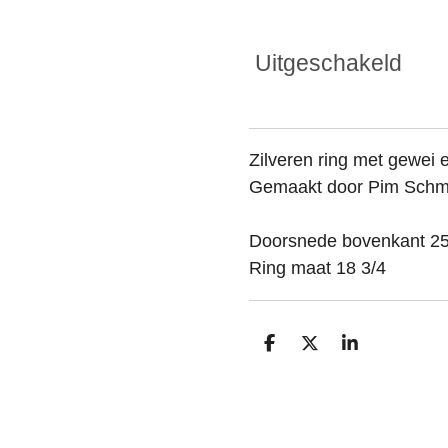
Uitgeschakeld
Zilveren ring met gewei e
Gemaakt door Pim Schm
Doorsnede bovenkant 2
Ring maat 18 3/4
D
D
S
e
e
h
l
e
a
e
l
r
n
e