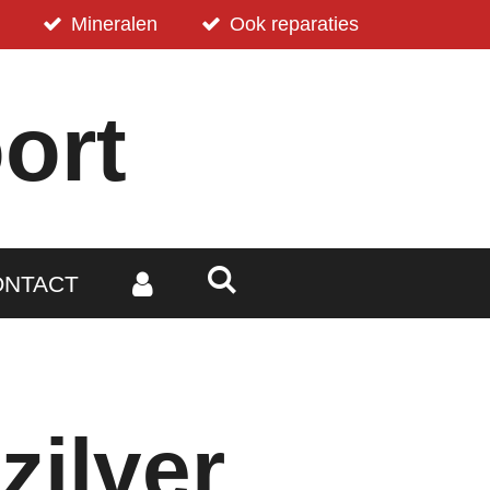
Mineralen
Ook reparaties
ort
ONTACT
zilver