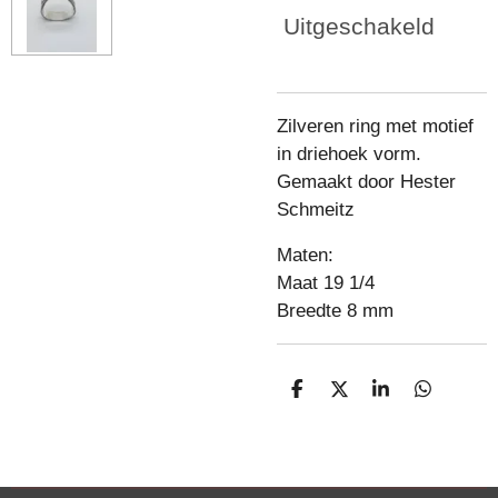
Uitgeschakeld
Zilveren ring met motief
in driehoek vorm.
Gemaakt door Hester
Schmeitz
Maten:
Maat 19 1/4
Breedte 8 mm
D
D
S
D
e
e
h
e
l
e
a
l
e
l
r
e
n
e
n