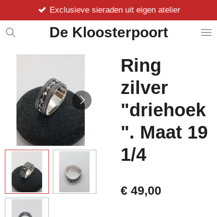
Exclusieve sieraden uit eigen atelier
Ga
direct
De Kloosterpoort
naar
de
hoofdinhoud
Ring
zilver
"driehoek
". Maat 19
1/4
€ 49,00