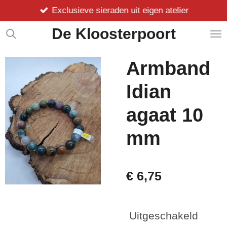
Exclusieve sieraden uit eigen atelier
Ga
direct
De Kloosterpoort
naar
de
hoofdinhoud
Armband
Idian
agaat 10
mm
€ 6,75
Uitgeschakeld