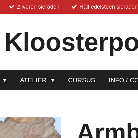
Zilveren sieraden
Half edelsteen sieraden
 Kloosterpo
P
ATELIER
CURSUS
INFO / C
Arm