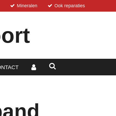
Mineralen
Ook reparaties
ort
ONTACT
band