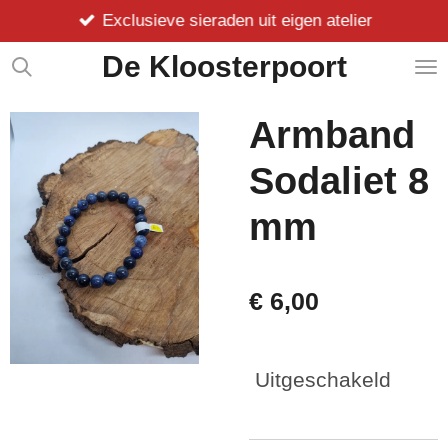
Exclusieve sieraden uit eigen atelier
Ga
direct
De Kloosterpoort
naar
de
hoofdinhoud
Armband
Sodaliet 8
mm
€ 6,00
Uitgeschakeld