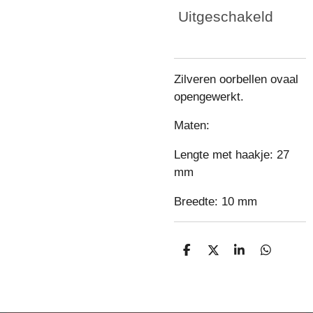
Uitgeschakeld
Zilveren oorbellen ovaal
opengewerkt.
Maten:
Lengte met haakje: 27
mm
Breedte: 10 mm
D
D
S
D
e
e
h
e
l
e
a
l
e
l
r
e
n
e
n