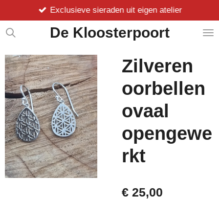
Exclusieve sieraden uit eigen atelier
Ga
direct
De Kloosterpoort
naar
de
hoofdinhoud
Zilveren
oorbellen
ovaal
opengewe
rkt
€ 25,00