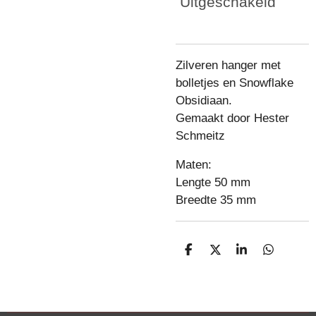
Uitgeschakeld
Zilveren hanger met
bolletjes en Snowflake
Obsidiaan.
Gemaakt door Hester
Schmeitz
Maten:
Lengte 50 mm
Breedte 35 mm
D
D
S
D
e
e
h
e
l
e
a
l
e
l
r
e
n
e
n