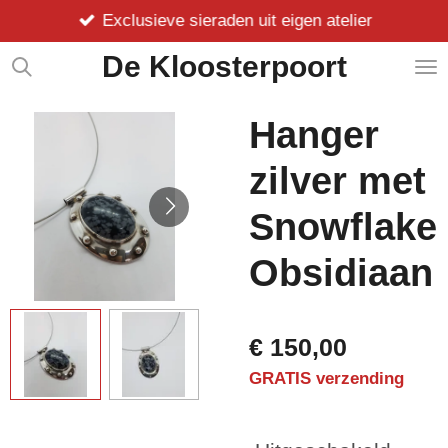
Exclusieve sieraden uit eigen atelier
Ga
direct
De Kloosterpoort
naar
de
hoofdinhoud
Hanger
zilver met
Snowflake
Obsidiaan
€ 150,00
GRATIS verzending