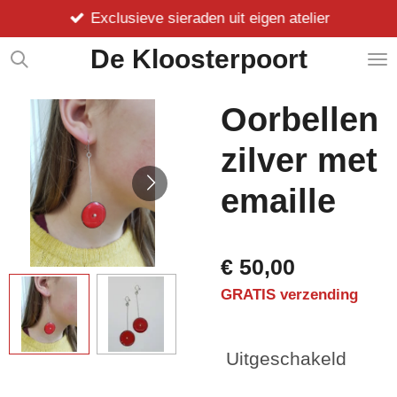
Exclusieve sieraden uit eigen atelier
Ga
direct
De Kloosterpoort
naar
de
hoofdinhoud
Oorbellen
zilver met
emaille
€ 50,00
GRATIS verzending
Uitgeschakeld