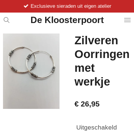
Exclusieve sieraden uit eigen atelier
Ga
direct
De Kloosterpoort
naar
de
hoofdinhoud
Zilveren
Oorringen
met
werkje
€ 26,95
Uitgeschakeld