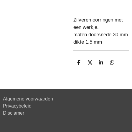
Zilveren oorringen met
een werkje.
maten doorsnede 30 mm
dikte 1,5 mm
D
D
S
D
e
e
h
e
l
e
a
l
e
l
r
e
n
e
n
Algemene voorwaarden
Privacybeleid
Disclamer