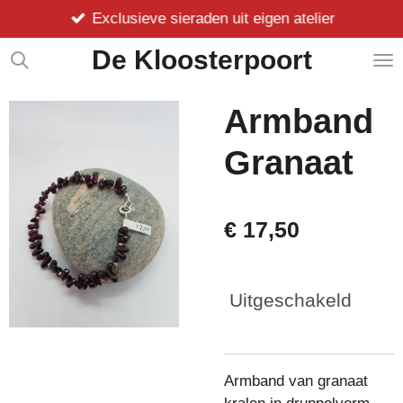
Exclusieve sieraden uit eigen atelier
Ga
direct
De Kloosterpoort
naar
de
hoofdinhoud
Armband
Granaat
€ 17,50
Uitgeschakeld
Armband van granaat