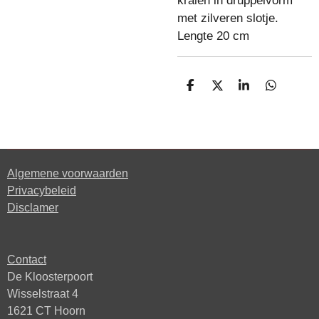
kralen in druppelvorm
met zilveren slotje.
Lengte 20 cm
D
D
S
D
e
e
h
e
l
e
a
l
e
l
r
e
n
e
n
Algemene voorwaarden
Privacybeleid
Disclamer
Contact
De Kloosterpoort
Wisselstraat 4
1621 CT Hoorn