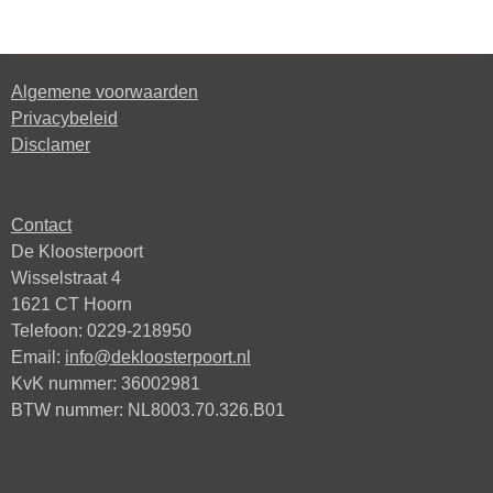
l
e
a
l
e
l
r
e
n
e
n
Algemene voorwaarden
Privacybeleid
Disclamer
Contact
De Kloosterpoort
Wisselstraat 4
1621 CT Hoorn
Telefoon: 0229-218950
Email:
info@dekloosterpoort.nl
KvK nummer: 36002981
BTW nummer: NL8003.70.326.B01