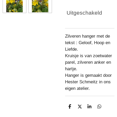
Uitgeschakeld
Zilveren hanger met de
tekst : Geloof, Hoop en
Liefde.
Kruisje is van zoetwater
parel, zilveren anker en
hartje.
Hanger is gemaakt door
Hester Schmeitz in ons
eigen atelier.
D
D
S
D
e
e
h
e