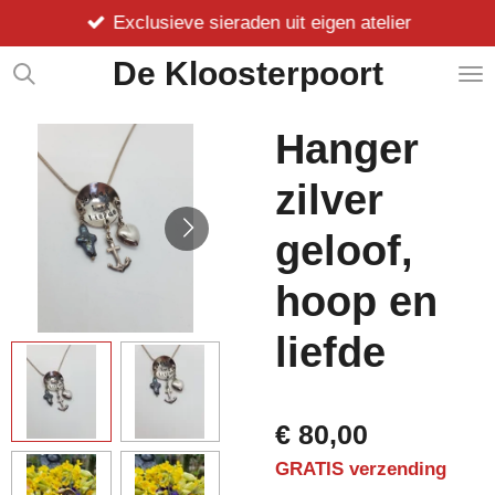
Exclusieve sieraden uit eigen atelier
Ga
direct
De Kloosterpoort
naar
de
hoofdinhoud
Hanger
zilver
geloof,
hoop en
liefde
€ 80,00
GRATIS verzending