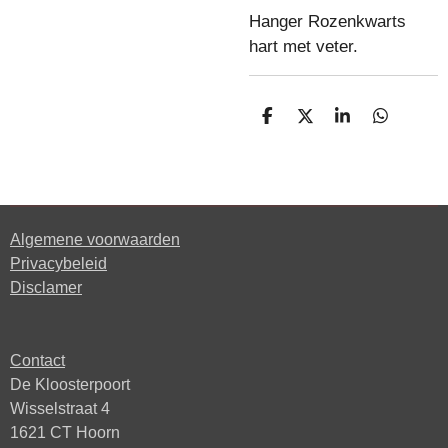
Hanger Rozenkwarts
hart met veter.
D
D
S
D
e
e
h
e
l
e
a
l
e
l
r
e
n
e
n
Algemene voorwaarden
Privacybeleid
Disclamer
Contact
De Kloosterpoort
Wisselstraat 4
1621 CT Hoorn