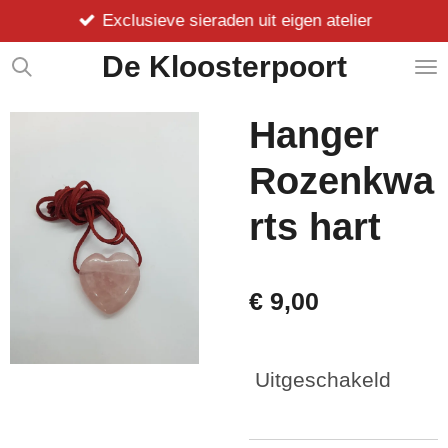
Exclusieve sieraden uit eigen atelier
Ga
direct
De Kloosterpoort
naar
de
hoofdinhoud
Hanger
Rozenkwa
rts hart
€ 9,00
Uitgeschakeld