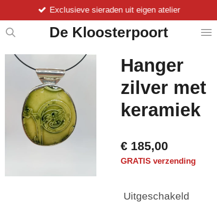
Exclusieve sieraden uit eigen atelier
Ga
direct
De Kloosterpoort
naar
de
hoofdinhoud
Hanger
zilver met
keramiek
€ 185,00
GRATIS verzending
Uitgeschakeld