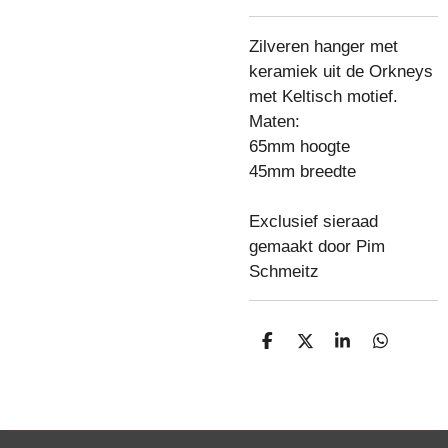
Zilveren hanger met
keramiek uit de Orkneys
met Keltisch motief.
Maten:
65mm hoogte
45mm breedte
Exclusief sieraad
gemaakt door Pim
Schmeitz
D
D
S
D
e
e
h
e
l
e
a
l
e
l
r
e
n
e
n