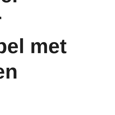
r
pel met
en