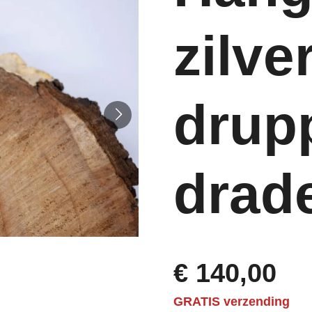
zilve
drup
drad
€ 140,00
GRATIS verzending