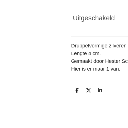
Uitgeschakeld
Druppelvormige zilveren
Lengte 4 cm.
Gemaakt door Hester Sc
Hier is er maar 1 van.
D
D
S
e
e
h
l
e
a
e
l
r
n
e