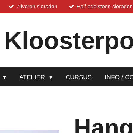
Zilveren sieraden
Half edelsteen sieraden
 Kloosterpo
P
ATELIER
CURSUS
INFO / C
Hang